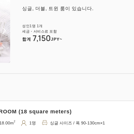
싱글, 더블, 트윈 룸이 있습니다.
성인
1
명
1
개
세금・서비스료 포함
7,150
합계
JPY~
OOM (18 square meters)
2
18.00m
1명
싱글 사이즈 / 폭 90-130cm×1