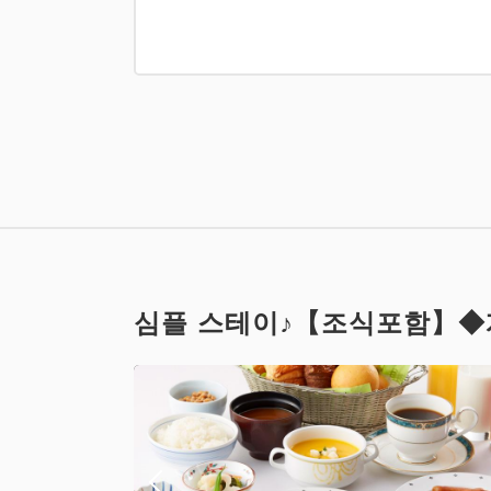
◆별관◆ 아
금연
Wifi 유(무료
심플 스테이♪【조식포함】◆
◆별관◆ 아