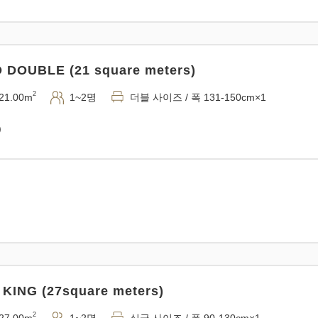
DOUBLE (21 square meters)
2
21.00m
1~2명
더블 사이즈 / 폭 131-150cm×1
)
KING (27square meters)
2