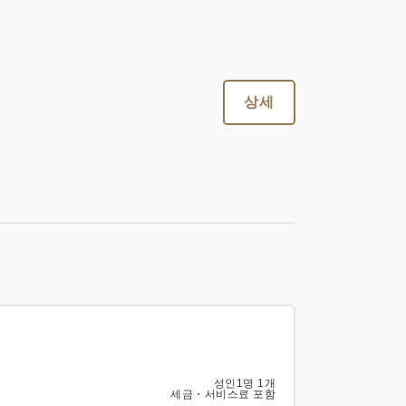
상세
성인
1
명
1
개
세금・서비스료 포함