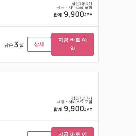
성인
1
명
1
개
세금・서비스료 포함
9,900
합계
JPY
지금 바로 예
3
상세
남은
실
약
성인
1
명
1
개
세금・서비스료 포함
9,900
합계
JPY
지금 바로 예