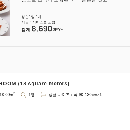
2
20.00m
1~2명
싱글 사이즈 / 폭 90-130cm×2
성인
1
명
1
개
세금・서비스료 포함
)
8,690
합계
JPY~
OOM (18 square meters)
넥스 유니버설 트윈(29.5㎡)【전실 금연】
2
18.00m
1명
싱글 사이즈 / 폭 90-130cm×1
2
29.50m
1~2명
싱글 사이즈×2
Wifi 유(무료)
)