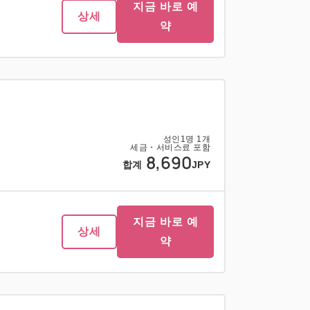
지금 바로 예
상세
지금 바로 예
1
약
상세
남은
실
약
성인
1
명
1
개
세금・서비스료 포함
8,690
합계
JPY
지금 바로 예
상세
약