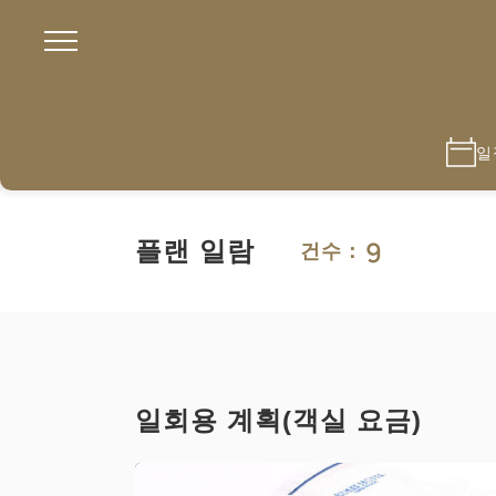
일
9
플랜 일람
건수：
일회용 계획(객실 요금)