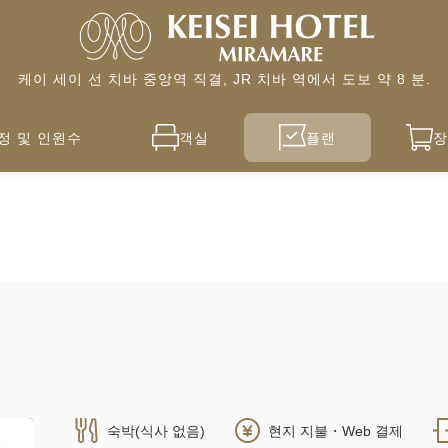
케이 세이 선 치바 중앙역 직결, JR 치바 역에서 도보 약 8 분.
정 및 인원수
객실
플랜
장
숙박(식사 없음)
현지 지불・Web 결제