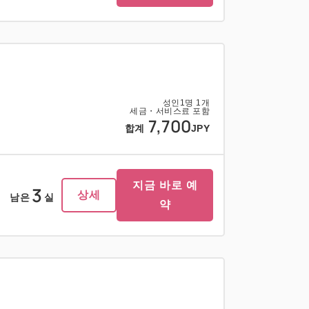
성인
1
명
1
개
세금・서비스료 포함
7,700
합계
JPY
지금 바로 예
3
상세
남은
실
약