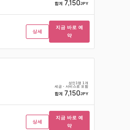
7,150
합계
JPY
지금 바로 예
상세
약
성인
1
명
1
개
세금・서비스료 포함
7,150
합계
JPY
지금 바로 예
상세
약