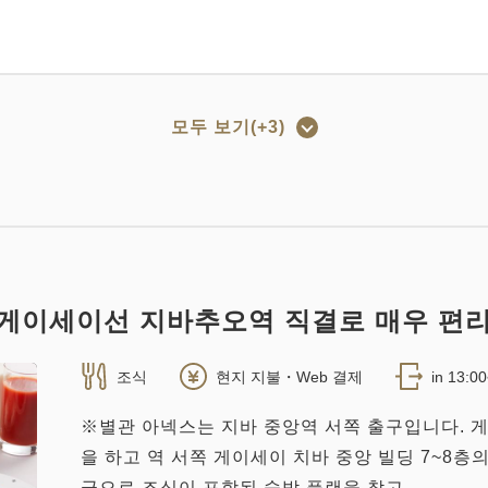
모두 보기(+3)
넥스 퀸(20㎡)【전실 금연】
2
20.00m
1~3명
퀸 사이즈 / 폭 151-180cm×1
)
게이세이선 지바추오역 직결로 매우 편리
조식
현지 지불・Web 결제
in 13:0
※별관 아넥스는 지바 중앙역 서쪽 출구입니다. 
을 하고 역 서쪽 게이세이 치바 중앙 빌딩 7~8층
넥스 트윈(23㎡)【전실 금연】
금으로 조식이 포함된 숙박 플랜을 찾고 ...