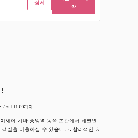
상세
약
성인
1
명
1
개
세금・서비스료 포함
7,700
합계
JPY
!
지금 바로 예
상세
약
0~ / out 11:00까지
게이세이 치바 중앙역 동쪽 본관에서 체크인
의 객실을 이용하실 수 있습니다. 합리적인 요