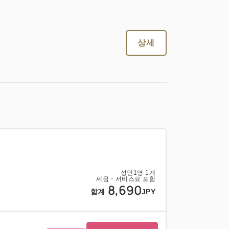
성인
1
명
1
개
세금・서비스료 포함
9,900
상세
합계
JPY
지금 바로 예
상세
약
성인
1
명
1
개
세금・서비스료 포함
성인
1
명
1
개
8,690
세금・서비스료 포함
합계
JPY
13,750
합계
JPY