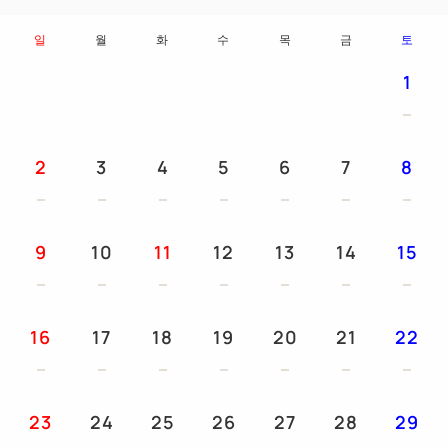
생수 / 샴푸 / 린스 / 바디 샴푸 / 비누 / 칫솔 / 면봉 / 샤
일
월
화
수
목
금
토
워 캡 / 드라이어 / 브러쉬 / 면도 / 목욕 타올 / 타올 / 워
1
시 타올 / 잠옷 / 슬리퍼 / 텔레비전 / 전기 주전자 / 냉장
고 / 가습 기능이있는 공기 청정기 기계 / 비데 / LAN
케이블 / 탈취제
2
3
4
5
6
7
8
● 어린이의 대출 비품 (사전 문의)
침대 가드 / 슬리퍼 / 보조 변기 / 아기 침대 무료 (길이
9
10
11
12
13
14
15
120cm 폭 70cm) / 잠옷 (총길이 74cm 품 46cm)
● 금연 객실
16
17
18
19
20
21
22
모든 객실 유형이 금연 객실입니다.
23
24
25
26
27
28
29