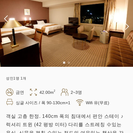
성인
1
명
1
개
2
금연
42.00m
2~3명
싱글 사이즈 / 폭 90-130cm×1
Wifi 유(무료)
객실 고층 한정. 140cm 폭의 침대에서 편안 스테이 ♪
럭셔리 트윈 (42 평방 미터) 다리를 스트레칭 수있는
욕실, 신문을 펼칠 수있는 정도의 여유있는 책상을 갖