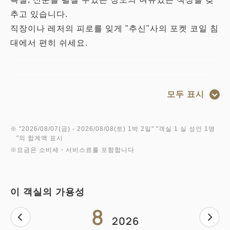
추고 있습니다.
직장이나 레저의 피로를 잊게 "추신"사의 포켓 코일 침
대에서 편히 쉬세요.
● 전 객실 Wi-Fi 연결 무료
모두 표시
모든 객실에서 Wi-Fi (무선 LAN)을 통해 인터넷 연결
을 사용할 수 있습니다. 또한 유선 LAN 커넥터와 연결
을위한 케이블도 비치되어 있습니다. 이용은 무료입니
※ "
2026/08/07(금)
- 2026/08/08(토)
1박 2일
" "
객실 1 실 성인 1명
"의 합계액 표시
다.
※요금은 소비세・서비스료를 포함합니다
● 체크인 / 체크 아웃
체크인 13 : 00 / 체크 아웃 11:00
이 객실의 가용성
※ 숙박 플랜에 따라 달라집니다
8
2026
● 객실 설비 및 시설