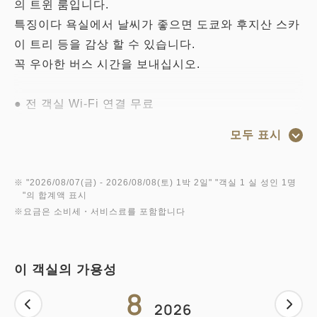
의 트윈 룸입니다.
특징이다 욕실에서 날씨가 좋으면 도쿄와 후지산 스카
이 트리 등을 감상 할 수 있습니다.
꼭 우아한 버스 시간을 보내십시오.
● 전 객실 Wi-Fi 연결 무료
모든 객실에서 Wi-Fi (무선 LAN)을 통해 인터넷 연결
모두 표시
을 사용할 수 있습니다. 또한 유선 LAN 커넥터와 연결
을위한 케이블도 비치되어 있습니다. 이용은 무료입니
다.
※ "
2026/08/07(금)
- 2026/08/08(토)
1박 2일
" "
객실 1 실 성인 1명
"의 합계액 표시
※요금은 소비세・서비스료를 포함합니다
● 체크인 / 체크 아웃
체크인 13 : 00 / 체크 아웃 11:00
※ 숙박 플랜에 따라 달라집니다
이 객실의 가용성
8
● 객실 설비 및 시설
2026