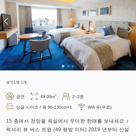
성인
1
명
1
개
2
금연
49.00m
2~2명
싱글 사이즈 / 폭 90-130cm×1
Wifi 유(무료)
15 층에서 전망을 욕실에서 우아한 한때를 보내세요 ♪
럭셔리 뷰 버스 트윈 (49 평방 미터) 2019 년부터 신설