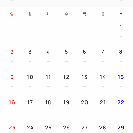
생수 / 샴푸 / 린스 / 바디 샴푸 / 비누 / 칫솔 / 면봉 / 샤
워 캡 / 드라이어 / 브러쉬 / 면도 / 목욕 타올 / 타올 / 워
일
월
화
수
목
금
토
시 타올 / 잠옷 / 슬리퍼 / 텔레비전 / 전기 주전자 / 냉장
1
고 / 가습 기능이있는 공기 청정기 기계 / 비데 / LAN
케이블 / 탈취제
2
3
4
5
6
7
8
● 어린이의 대출 비품 (사전 문의)
침대 가드 / 슬리퍼 / 보조 변기 / 아기 침대 무료 (길이
120cm 폭 70cm) / 잠옷 (총길이 74cm 품 46cm)
9
10
11
12
13
14
15
● 금연실 · 흡연실
모든 객실 유형이 금연 객실입니다.
16
17
18
19
20
21
22
23
24
25
26
27
28
29