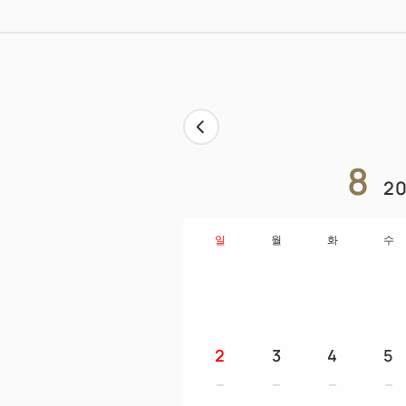
8
20
일
월
화
수
2
3
4
5