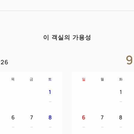
● 체크인 / 체크 아웃
체크인 13 : 00 / 체크 아웃 11:
※ 숙박 플랜에 따라 달라집니
이 객실의 가용성
● 객실 설비 및 시설
생수 / 샴푸 / 린스 / 바디 샴푸 /
러쉬 / 면도 / 목욕 타올 / 타올 
9
26
주전자 / 냉장고 / 가습 기능이있
탈취제
목
금
토
일
월
화
● 어린이의 대출 비품 (사전 문
1
1
침대 가드 / 슬리퍼 / 보조 변기 /
잠옷 (총길이 74cm 품 46cm)
6
7
8
6
7
8
● 금연 객실
모든 객실 유형이 금연 객실입