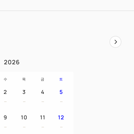
00
다
 비누 / 칫솔 / 면봉 / 샤워 캡 / 드라이어 / 브
/ 워시 타올 / 잠옷 / 슬리퍼 / 텔레비전 / 전기
2026
는 공기 청정기 기계 / 비데 / LAN 케이블 /
수
목
금
토
의)
2
3
4
5
 아기 침대 무료 (길이 120cm 폭 70cm) /
9
10
11
12
니다.