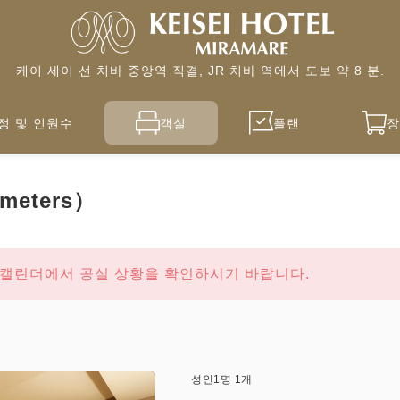
케이 세이 선 치바 중앙역 직결, JR 치바 역에서 도보 약 8 분.
정 및 인원수
객실
플랜
장
meters）
실 캘린더에서 공실 상황을 확인하시기 바랍니다.
성인
1
명
1
개