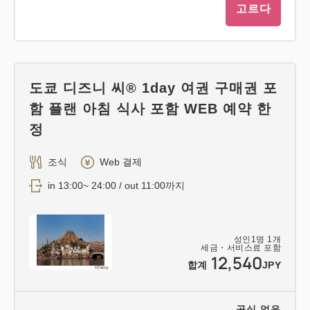
고르다
도쿄 디즈니 씨® 1day 여권 구매권 포
함 플랜 아침 식사 포함 WEB 예약 한
정
조식
Web 결제
in 13:00~ 24:00 / out 11:00까지
성인
1
명
1
개
세금・서비스료 포함
12,540
합계
JPY
공실 없음