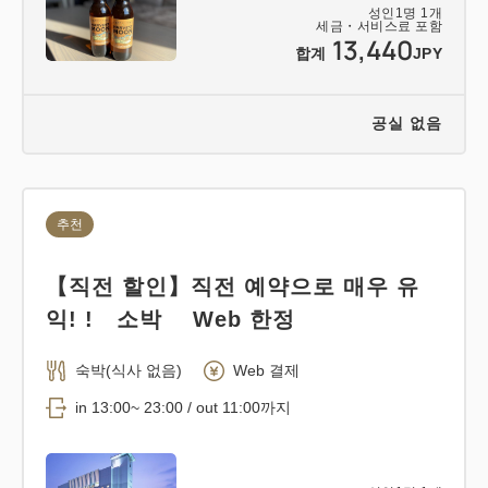
성인
1
명
1
개
세금・서비스료 포함
13,440
합계
JPY
공실 없음
추천
【직전 할인】직전 예약으로 매우 유
익! ! 소박 Web 한정
숙박(식사 없음)
Web 결제
in 13:00~ 23:00 / out 11:00까지