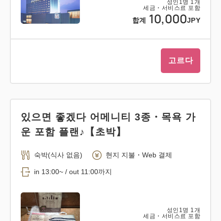
성인
1
명
1
개
세금・서비스료 포함
10,000
합계
JPY
고르다
있으면 좋겠다 어메니티 3종・목욕 가
운 포함 플랜♪【초박】
숙박(식사 없음)
현지 지불・Web 결제
in 13:00~ / out 11:00까지
성인
1
명
1
개
세금・서비스료 포함