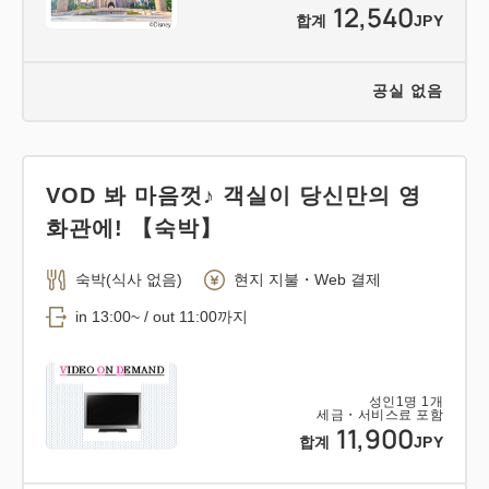
12,540
합계
JPY
공실 없음
VOD 봐 마음껏♪ 객실이 당신만의 영
화관에! 【숙박】
숙박(식사 없음)
현지 지불・Web 결제
in 13:00~ / out 11:00까지
성인
1
명
1
개
세금・서비스료 포함
11,900
합계
JPY