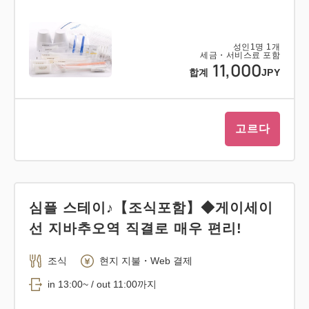
●아동용 대출 비품(사전에 문의해 주세요)
침대 가드/슬리퍼/보조 변기/베이비 코트 무료(길이
성인
1
명
1
개
세금・서비스료 포함
120 cm폭 70 cm)/잠옷(옷길이 74 cm품 46 cm)
11,000
합계
JPY
●금연실
모든 객실 유형은 금연 객실입니다.
고르다
심플 스테이♪【조식포함】◆게이세이
선 지바추오역 직결로 매우 편리!
조식
현지 지불・Web 결제
in 13:00~ / out 11:00까지