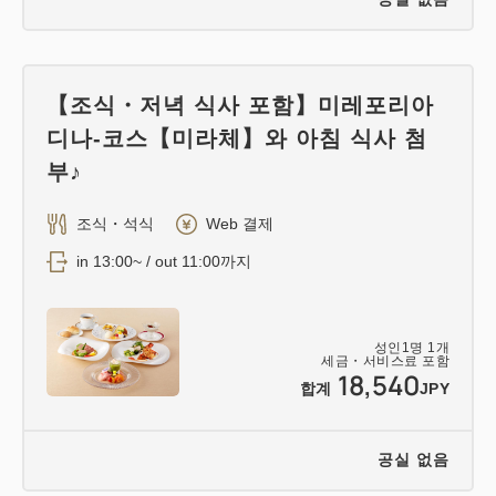
【조식・저녁 식사 포함】미레포리아
디나-코스【미라체】와 아침 식사 첨
부♪
조식・석식
Web 결제
in 13:00~ / out 11:00까지
성인
1
명
1
개
세금・서비스료 포함
18,540
합계
JPY
공실 없음