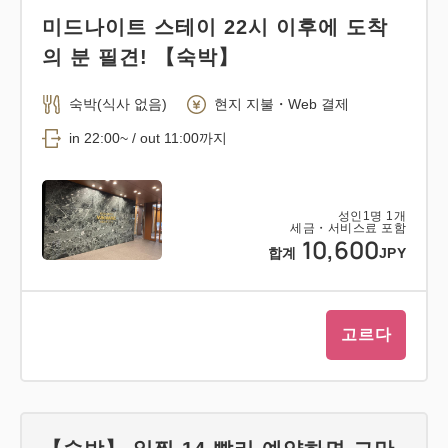
미드나이트 스테이 22시 이후에 도착
의 분 필견! 【숙박】
숙박(식사 없음)
현지 지불・Web 결제
in 22:00~ / out 11:00까지
성인
1
명
1
개
세금・서비스료 포함
10,600
합계
JPY
고르다