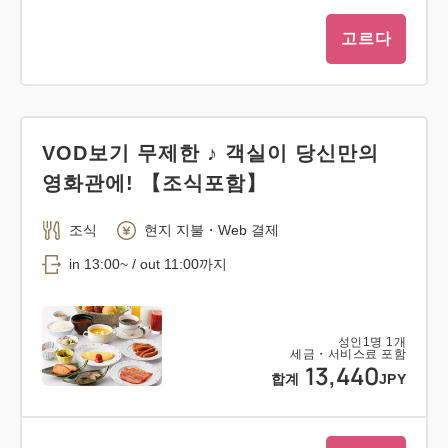
고르다
VOD보기 무제한 ♪ 객실이 당신만의
영화관에! 【조식포함】
조식
현지 지불・Web 결제
in 13:00~ / out 11:00까지
성인
1
명
1
개
세금・서비스료 포함
13,440
합계
JPY