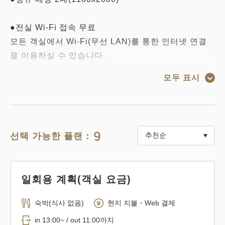
●전실 Wi-Fi 접속 무료
모든 객실에서 Wi-Fi(무선 LAN)를 통한 인터넷 연결
을 이용하실 수 있습니다.
모두 표시
●체크인/체크아웃
체크인 13:00 / 체크아웃 11:00
※숙박 플랜에 따라 다릅니다
9
선택 가능한 플랜：
● 객실 설비 & 어메니티
미네랄 워터 / 샴푸 / 린스 / 바디 비누 / 비누 / 칫솔 / 면
봉 / 샤워 캡 / 드라이어 / 브러시 / 수염 / 목욕 수건 / 페
일회용 계획(객실 요금)
이스 타월 / 워시 타월 / 잠옷 / 슬리퍼 / TV / 끓는 냄비
/ 냉장고 / 가습 기능이있는 공기 청정 기계/샤워 화장
숙박(식사 없음)
현지 지불・Web 결제
실/탈취제
in 13:00~ / out 11:00까지