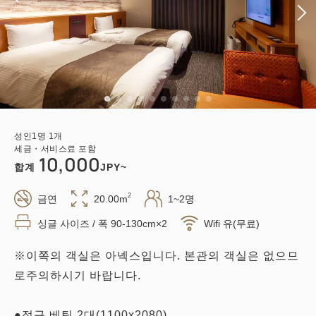
성인
1
명
1
개
세금・서비스료 포함
10,000
합계
JPY~
2
금연
20.00m
1~2명
싱글 사이즈 / 폭 90-130cm×2
Wifi 유(무료)
※이쪽의 객실은 아넥스입니다. 본관의 객실은 없으므
로주의하시기 바랍니다.
●정규 베팅 2대(1100x2080)