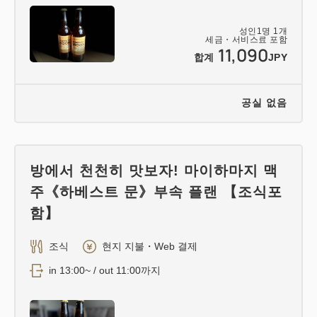
성인
1
명
1
개
세금・서비스료 포함
11,090
합계
JPY
공실 없음
방에서 천천히 맛보자! 마이하마지 맥
주《하베스트 문》부속 플랜 【조식포
함】
조식
현지 지불・Web 결제
in 13:00~ / out 11:00까지