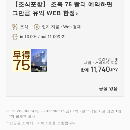
【조식포함】 조득 75 빨리 예약하면
그만큼 유익 WEB 한정♪
조식
현지 지불・Web 결제
in 13:00~ / out 11:00까지
성인
1
명
1
개
세금・서비스료 포함
11,740
합계
JPY
공실 없음
※ "
2026/08/06(목)
- 2026/08/07(금)
1박 2일
" "
객실 1 실 성인 1명
"의 합계액 표시
※요금은 소비세・서비스료를 포함합니다