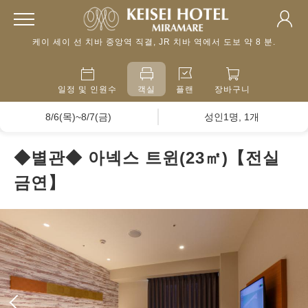
케이 세이 선 치바 중앙역 직결, JR 치바 역에서 도보 약 8 분.
일정 및 인원수
객실
플랜
장바구니
8/6(목)~8/7(금)
성인1명, 1개
◆별관◆ 아넥스 트윈(23㎡)【전실
금연】