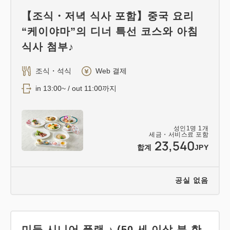
【조식・저녁 식사 포함】중국 요리
“케이야마”의 디너 특선 코스와 아침
식사 첨부♪
조식・석식
Web 결제
in 13:00~ / out 11:00까지
성인
1
명
1
개
세금・서비스료 포함
23,540
합계
JPY
공실 없음
미들 시니어 플랜 ♪ (50 세 이상 분 한