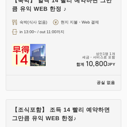
【숙박】 일찍 14 빨리 예약하면 그만
큼 유익 WEB 한정 ♪
숙박(식사 없음)
현지 지불・Web 결제
in 13:00~ / out 11:00까지
성인
1
명
1
개
세금・서비스료 포함
10,800
합계
JPY
공실 없음
【조식포함】 조득 14 빨리 예약하면
그만큼 유익 WEB 한정♪