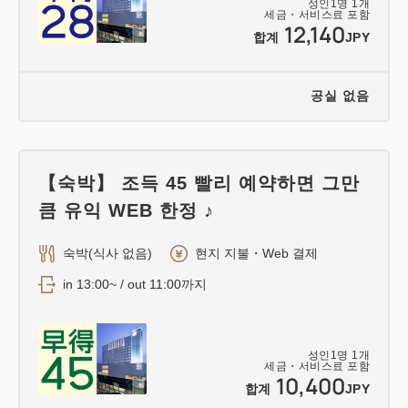
성인
1
명
1
개
세금・서비스료 포함
12,140
합계
JPY
공실 없음
【숙박】 조득 45 빨리 예약하면 그만
큼 유익 WEB 한정 ♪
숙박(식사 없음)
현지 지불・Web 결제
in 13:00~ / out 11:00까지
성인
1
명
1
개
세금・서비스료 포함
10,400
합계
JPY