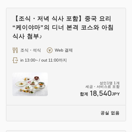
【조식・저녁 식사 포함】중국 요리
“케이야마”의 디너 본격 코스와 아침
식사 첨부♪
조식・석식
Web 결제
in 13:00~ / out 11:00까지
성인
1
명
1
개
세금・서비스료 포함
18,540
합계
JPY
공실 없음