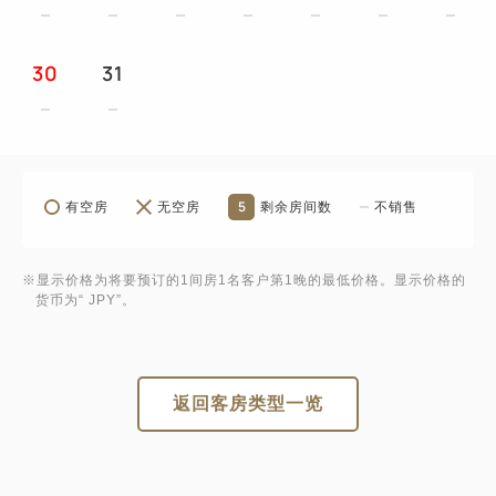
30
31
5
有空房
无空房
剩余房间数
不销售
※显示价格为将要预订的1间房1名客户第1晚的最低价格。显示价格的
货币为“ JPY”。
返回客房类型一览