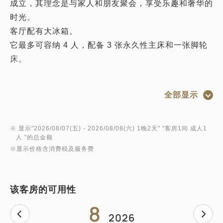
成立，其理念是与家人和朋友聚会，享受乐趣和奢华的
时光。
客厅配有大冰箱。
它最多可容纳 4 人，配备 3 张永久性主床和一张脚轮
床。
● 所有房间的免费无线网络连接
全部显示
所有客房均提供 Wi-Fi（无线局域网）互联网连接。它
还有一个有线 LAN 连接器和用于连接的电缆。服务是
免费的。
※ 显示"
2026/08/07(五)
- 2026/08/08(六)
1晚2天
" "
客房1间 成人1
人
"的总金额
※显示价格含消费税及服务费
● 入住/退房
入住 13:00 / 退房 11:00
* 取决于住宿计划
该客房的可用性
8
● 房间设施
2026