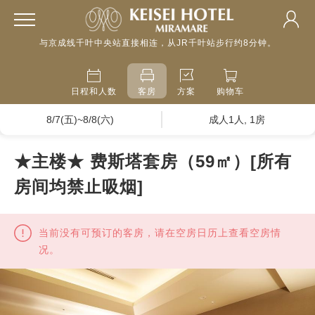
与京成线千叶中央站直接相连，从JR千叶站步行约8分钟。
日程和人数
客房
方案
购物车
8/7(五)~8/8(六)
成人1人, 1房
★主楼★ 费斯塔套房（59㎡）[所有
房间均禁止吸烟]
当前没有可预订的客房，请在空房日历上查看空房情
况。