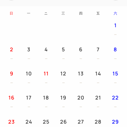
矿泉水/洗发水/漱口水/沐浴露/香皂/牙刷/棉棒/浴帽/吹
风机/刷子/剃须/浴巾/面巾/洗脸巾/睡衣/拖鞋/电视/水壶/
日
一
ニ
三
四
五
六
冰箱/加湿空气净化器功能机/淋浴卫生间/ LAN有线/除
1
臭剂
● 儿童租赁设备（请提前联系我们）
2
3
4
5
6
7
8
床罩/拖鞋/辅助马桶座/婴儿床免费（长120厘米，宽70
厘米）/睡衣（长74厘米，宽46厘米）
9
10
11
12
13
14
15
● 无烟房
所有房型均为无烟房。
16
17
18
19
20
21
22
23
24
25
26
27
28
29