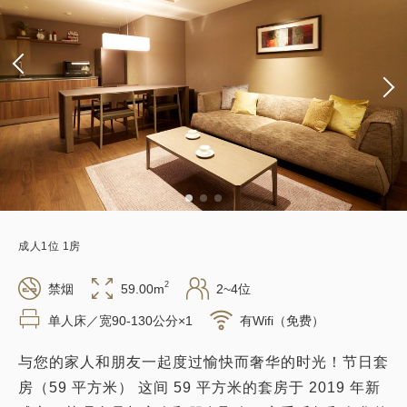
成人
1
位
1
房
2
禁烟
59.00m
2~4位
单人床／宽90-130公分×1
有Wifi（免费）
与您的家人和朋友一起度过愉快而奢华的时光！节日套
房（59 平方米） 这间 59 平方米的套房于 2019 年新