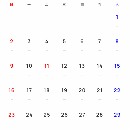
冰箱/加濕空氣淨化器功能機/淋浴衛生間/ LAN有線/除
日
一
ニ
三
四
五
六
臭劑
1
● 兒童租賃設備（請提前聯繫我們）
床罩/拖鞋/輔助馬桶座/嬰兒床免費（長120厘米，寬70
2
3
4
5
6
7
8
厘米）/睡衣（長74厘米，寬46厘米）
● 無菸房
9
10
11
12
13
14
15
所有房型均為無菸房。
16
17
18
19
20
21
22
23
24
25
26
27
28
29