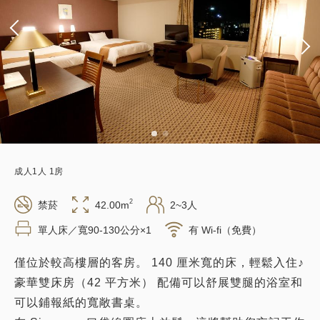
成人
1
人
1
房
2
禁菸
42.00m
2~3人
單人床／寬90-130公分×1
有 Wi-fi（免費）
僅位於較高樓層的客房。 140 厘米寬的床，輕鬆入住♪
豪華雙床房（42 平方米） 配備可以舒展雙腿的浴室和
可以鋪報紙的寬敞書桌。