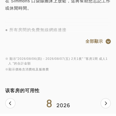
在 Simmons 口袋線圈床上放鬆，這將幫助您忘記工作
或休閒時間。
● 所有房間的免費無線網絡連接
所有客房均提供 Wi-Fi（無線局域網）互聯網連接。它
全部顯示
還有一個有線 LAN 連接器和用於連接的電纜。服務是
免費的。
※ 顯示"
2026/08/06(四)
- 2026/08/07(五)
2天1夜
" "
客房1間 成人1
人
"的合計金額
● 入住/退房
※顯示價格含消費稅及服務費
入住 13:00 / 退房 11:00
* 取決於住宿計劃
该客房的可用性
● 房間設施
8
礦泉水/洗髮水/漱口水/沐浴露/香皂/牙刷/棉棒/浴帽/吹
2026
風機/刷子/剃須/浴巾/面巾/洗臉巾/睡衣/拖鞋/電視/水壺/