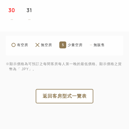
30
31
5
有空房
無空房
少量空房
無販售
※顯示價格為可預訂之每間客房每人第一晚的最低價格。顯示價格之貨
幣為「 JPY」。
返回客房型式一覽表