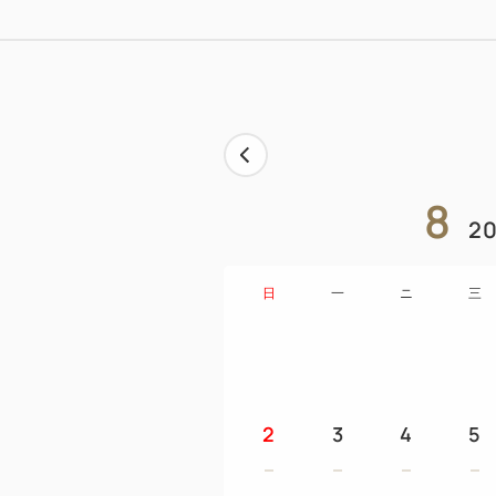
8
20
日
一
ニ
三
2
3
4
5