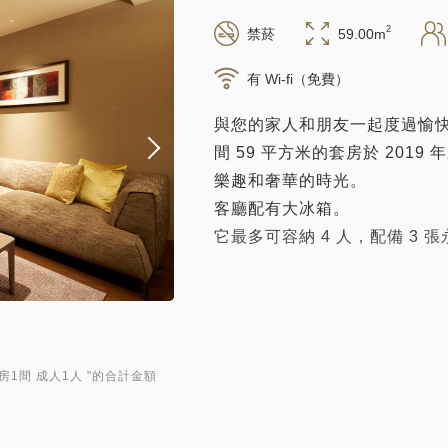
2
禁菸
59.00m
有 Wi-fi（免費）
與您的家人和朋友一起度過愉快
間 59 平方米的套房於 20
樂趣和奢華的時光。
客廳配有大冰箱。
它最多可容納 4 人，配備 3
● 所有房間的免費無線網絡連
所有客房均提供 Wi-Fi（無
連接器和用於連接的電纜。服
房1間 成人1人
"的合計金額
● 入住/退房
入住 13:00 / 退房 11:00