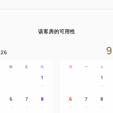
* 取決於住宿計劃
● 房間設施
礦泉水/洗髮水/漱口水/沐浴露/香
该客房的可用性
面巾/洗臉巾/睡衣/拖鞋/電視/
LAN有線/除臭劑
9
26
● 兒童租賃設備（請提前聯繫
床罩/拖鞋/輔助馬桶座/嬰兒床免
厘米，寬46厘米）
四
五
六
日
一
ニ
1
1
● 無菸房
所有房型均為無菸房。
6
7
8
6
7
8