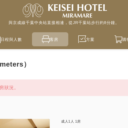
與京成線千葉中央站直接相連，從JR千葉站步行約8分鐘。
日程與人數
客房
方案
購
meters）
房狀況。
成人
1
人
1
房