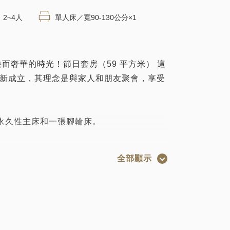
2~4人
單人床／寬90-130公分×1
而奢華的時光！節日套房（59 平方米） 這
19 年新成立，其理念是與家人和朋友聚會，享受
 張永久性主床和一張腳輪床。
接
全部顯示
線局域網）互聯網連接。它還有一個有線 LAN
務是免費的。