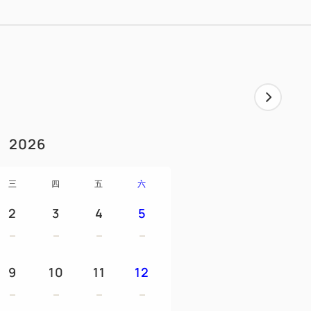
皂/牙刷/棉棒/浴帽/吹風機/刷子/剃須/浴巾/
水壺/冰箱/加濕空氣淨化器功能機/淋浴衛生間/
2026
我們）
費（長120厘米，寬70厘米）/睡衣（長74
三
四
五
六
2
3
4
5
9
10
11
12