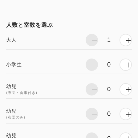
人数と室数を選ぶ
大人
小学生
幼児
(布団・食事付き)
幼児
(布団のみ)
幼児